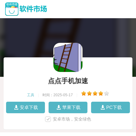
点点手机加速
工具
|
时间：2025-05-17
|
安卓下载
苹果下载
PC下载
安卓市场，安全绿色