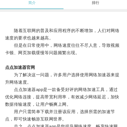
简介
排行
随着互联网的普及和应用程序的不断增加，人们对网络
速度的要求也越来越高。
但是在日常使用中，网络速度往往不尽人意，导致视频
卡顿、网页加载缓慢等问题频繁出现。
点点加速器官网
为了解决这一问题，许多用户选择使用网络加速器来提
升网络速度。
点点加速器app是一款备受好评的网络加速工具，通过
优化网络连接，提高带宽利用率，有效减少网络延迟，加快
数据传输速度，让用户畅爽上网。
用户只需简单下载并注册该应用，选择所需的加速节
点，即可快速畅游互联网世界。
总之，点点加速器app是您提升网络速度、畅享快速网