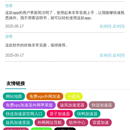
游客
这款app的用户界面简洁明了，使用起来非常容易上手，让我能够快速熟
悉操作。我不用看说明书，就可以轻松使用这款app。
2025-05-17
支持
[0]
反对
[0]
游客
这款软件的价格非常实惠，值得推荐。
2025-05-17
支持
[0]
反对
[0]
友情链接
网站地图
免费vqn外网加速
小蓝鸟
免费vps加速器外网苹果版
旋风加速度器
快连加速器
快连加速器官网入口
原子加速器
快鸭加速器
旋风加速度器
外网网址导航
软件中心
雷霆加速