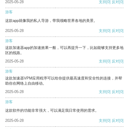
2025-05-28
支持
[0]
反对
[0]
游客
这款app就像我的私人导游，带我领略世界各地的美景。
2025-05-28
支持
[0]
反对
[0]
游客
这款加速器app的加速效果一般，可以再提升一下，比如能够支持更多地
区的线路。
2025-05-28
支持
[0]
反对
[0]
游客
这款加速器VPM应用程序可以给你提供最高速度和安全性的连接，并帮
助你在网络上自由移动。
2025-05-28
支持
[0]
反对
[0]
游客
这款软件的功能非常强大，可以满足我日常使用的需求。
2025-05-28
支持
[0]
反对
[0]