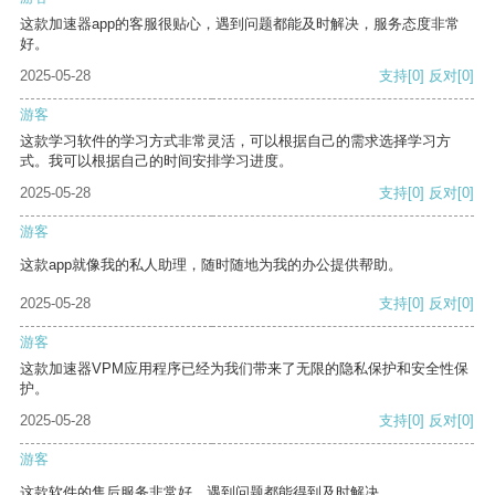
这款加速器app的客服很贴心，遇到问题都能及时解决，服务态度非常
好。
2025-05-28
支持
[0]
反对
[0]
游客
这款学习软件的学习方式非常灵活，可以根据自己的需求选择学习方
式。我可以根据自己的时间安排学习进度。
2025-05-28
支持
[0]
反对
[0]
游客
这款app就像我的私人助理，随时随地为我的办公提供帮助。
2025-05-28
支持
[0]
反对
[0]
游客
这款加速器VPM应用程序已经为我们带来了无限的隐私保护和安全性保
护。
2025-05-28
支持
[0]
反对
[0]
游客
这款软件的售后服务非常好，遇到问题都能得到及时解决。