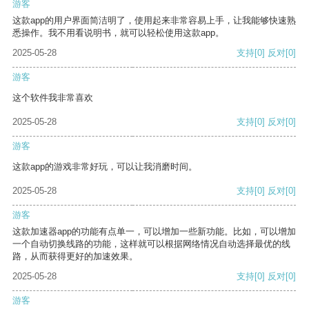
游客
这款app的用户界面简洁明了，使用起来非常容易上手，让我能够快速熟
悉操作。我不用看说明书，就可以轻松使用这款app。
2025-05-28
支持
[0]
反对
[0]
游客
这个软件我非常喜欢
2025-05-28
支持
[0]
反对
[0]
游客
这款app的游戏非常好玩，可以让我消磨时间。
2025-05-28
支持
[0]
反对
[0]
游客
这款加速器app的功能有点单一，可以增加一些新功能。比如，可以增加
一个自动切换线路的功能，这样就可以根据网络情况自动选择最优的线
路，从而获得更好的加速效果。
2025-05-28
支持
[0]
反对
[0]
游客