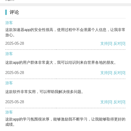
评论
游客
这款加速器app的安全性很高，使用过程中不会泄露个人信息，让我非常
放心。
2025-05-28
支持
[0]
反对
[0]
游客
这款app的用户群体非常庞大，我可以结识到来自世界各地的朋友。
2025-05-28
支持
[0]
反对
[0]
游客
这款软件非常实用，可以帮助我解决很多问题。
2025-05-28
支持
[0]
反对
[0]
游客
这款app的学习氛围很浓厚，能够激励我不断学习，让我能够取得更好的
成绩。