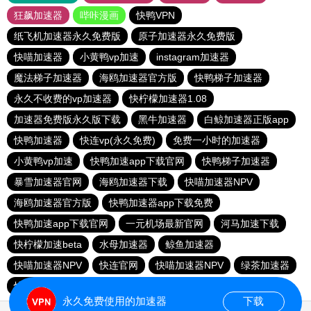
狂飙加速器
哔咔漫画
快鸭VPN
纸飞机加速器永久免费版
原子加速器永久免费版
快喵加速器
小黄鸭vp加速
instagram加速器
魔法梯子加速器
海鸥加速器官方版
快鸭梯子加速器
永久不收费的vp加速器
快柠檬加速器1.08
加速器免费版永久版下载
黑牛加速器
白鲸加速器正版app
快鸭加速器
快连vp(永久免费)
免费一小时的加速器
小黄鸭vp加速
快鸭加速app下载官网
快鸭梯子加速器
暴雪加速器官网
海鸥加速器下载
快喵加速器NPV
海鸥加速器官方版
快鸭加速器app下载免费
快鸭加速app下载官网
一元机场最新官网
河马加速下载
快柠檬加速beta
水母加速器
鲸鱼加速器
快喵加速器NPV
快连官网
快喵加速器NPV
绿茶加速器
快鸭加速器
永久免费使用的加速器
下载