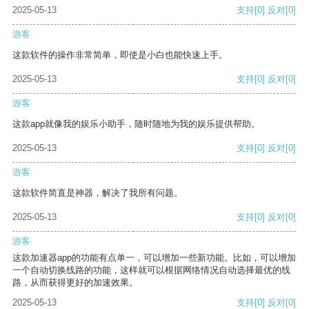
2025-05-13
支持
[0]
反对
[0]
游客
这款软件的操作非常简单，即使是小白也能快速上手。
2025-05-13
支持
[0]
反对
[0]
游客
这款app就像我的娱乐小助手，随时随地为我的娱乐提供帮助。
2025-05-13
支持
[0]
反对
[0]
游客
这款软件简直是神器，解决了我所有问题。
2025-05-13
支持
[0]
反对
[0]
游客
这款加速器app的功能有点单一，可以增加一些新功能。比如，可以增加
一个自动切换线路的功能，这样就可以根据网络情况自动选择最优的线
路，从而获得更好的加速效果。
2025-05-13
支持
[0]
反对
[0]