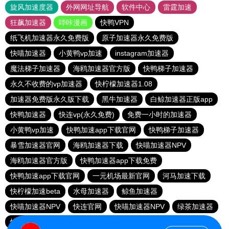
旋风加速度器
外网网址导航
软件中心
雷霆加速
狂飙加速器
哔咔漫画
快鸭VPN
纸飞机加速器永久免费版
原子加速器永久免费版
快喵加速器
小黄鸭vp加速
instagram加速器
魔法梯子加速器
海鸥加速器官方版
快鸭梯子加速器
永久不收费的vp加速器
快柠檬加速器1.08
加速器免费版永久版下载
黑牛加速器
白鲸加速器正版app
快鸭加速器
快连vp(永久免费)
免费一小时的加速器
小黄鸭vp加速
快鸭加速app下载官网
快鸭梯子加速器
暴雪加速器官网
海鸥加速器下载
快喵加速器NPV
海鸥加速器官方版
快鸭加速器app下载免费
快鸭加速app下载官网
一元机场最新官网
河马加速下载
快柠檬加速beta
水母加速器
鲸鱼加速器
快喵加速器NPV
快连官网
快喵加速器NPV
绿茶加速器
快鸭加速器