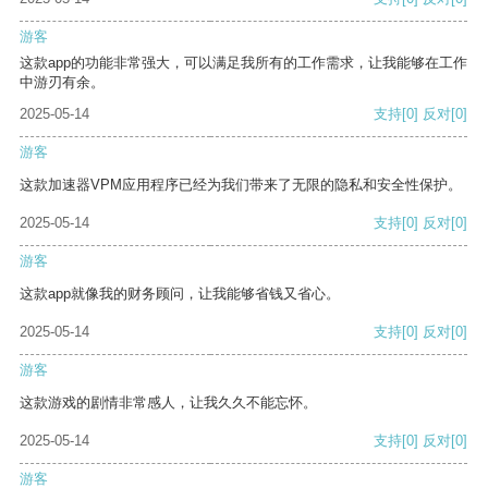
游客
这款app的功能非常强大，可以满足我所有的工作需求，让我能够在工作
中游刃有余。
2025-05-14
支持
[0]
反对
[0]
游客
这款加速器VPM应用程序已经为我们带来了无限的隐私和安全性保护。
2025-05-14
支持
[0]
反对
[0]
游客
这款app就像我的财务顾问，让我能够省钱又省心。
2025-05-14
支持
[0]
反对
[0]
游客
这款游戏的剧情非常感人，让我久久不能忘怀。
2025-05-14
支持
[0]
反对
[0]
游客