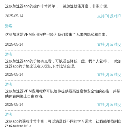
这款加速器app的操作非常简单，一键加速就能开启，非常方便。
2025-05-14
支持
[0]
反对
[0]
游客
这款加速器VPM应用程序已经为我们带来了无限的隐私和自由。
2025-05-14
支持
[0]
反对
[0]
游客
这款加速器app的价格有点贵，可以适当降低一些。我个人觉得，一款加
速器app的价格应该在50元以下才比较合理。
2025-05-14
支持
[0]
反对
[0]
游客
这款加速器VPM应用程序可以给你提供最高速度和安全性的连接，并帮
助你在网络上自由移动。
2025-05-14
支持
[0]
反对
[0]
游客
这款app的课程非常丰富，可以满足我不同的学习需求，让我能够找到自
己感兴趣的知识。