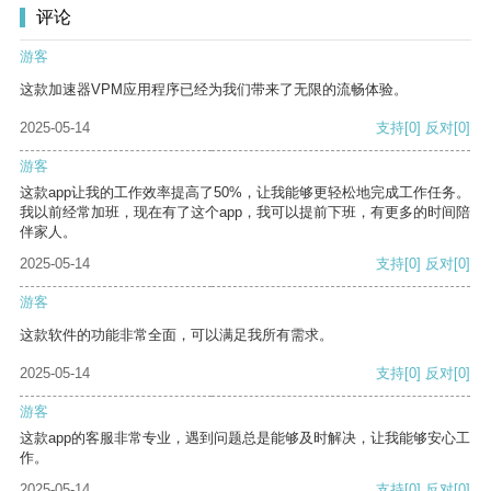
评论
游客
这款加速器VPM应用程序已经为我们带来了无限的流畅体验。
2025-05-14
支持
[0]
反对
[0]
游客
这款app让我的工作效率提高了50%，让我能够更轻松地完成工作任务。
我以前经常加班，现在有了这个app，我可以提前下班，有更多的时间陪
伴家人。
2025-05-14
支持
[0]
反对
[0]
游客
这款软件的功能非常全面，可以满足我所有需求。
2025-05-14
支持
[0]
反对
[0]
游客
这款app的客服非常专业，遇到问题总是能够及时解决，让我能够安心工
作。
2025-05-14
支持
[0]
反对
[0]